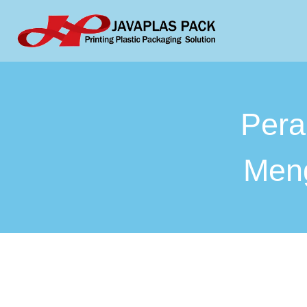
Peran
Men