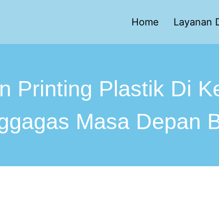
Home
Layanan D
 Printing Plastik Di Ke
ggagas Masa Depan B