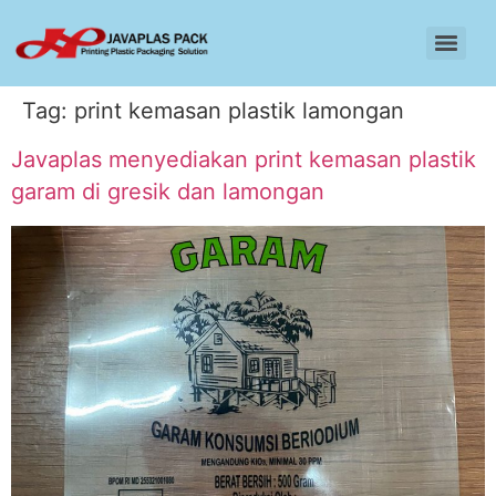
Tag:
print kemasan plastik lamongan
Javaplas menyediakan print kemasan plastik
garam di gresik dan lamongan